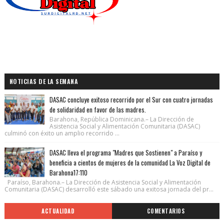
NOTICIAS DE LA SEMANA
DASAC concluye exitoso recorrido por el Sur con cuatro jornadas
de solidaridad en favor de las madres.
Barahona, República Dominicana.– La Dirección de
Asistencia Social y Alimentación Comunitaria (DASAC)
culminó con éxito un amplio recorrido ...
DASAC lleva el programa "Madres que Sostienen" a Paraíso y
beneficia a cientos de mujeres de la comunidad La Voz Digital de
Barahona17:110
Paraíso, Barahona.– La Dirección de Asistencia Social y Alimentación
Comunitaria (DASAC) desarrolló este sábado una exitosa jornada del pr...
ACTUALIDAD
COMENTARIOS