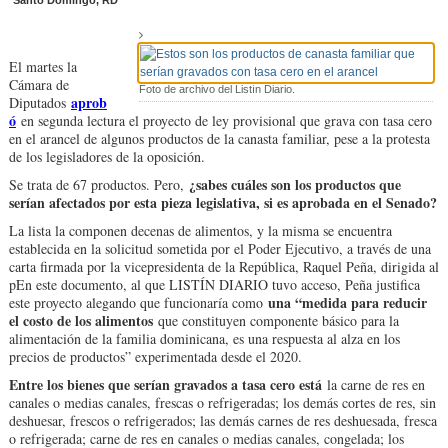
Santo Domingo, RD
El martes la
Cámara de
Foto de archivo del Listín Diario.
aprob
Diputados
ó
en segunda lectura el proyecto de ley provisional que grava con tasa cero
en el arancel de algunos productos de la canasta familiar, pese a la protesta
de los legisladores de la oposición.
¿sabes cuáles son los productos que
Se trata de 67 productos. Pero,
serían afectados por esta pieza legislativa, si es aprobada en el Senado?
La lista la componen decenas de alimentos, y la misma se encuentra
establecida en la solicitud sometida por el Poder Ejecutivo, a través de una
carta firmada por la vicepresidenta de la República, Raquel Peña, dirigida al
pEn este documento, al que LISTÍN DIARIO tuvo acceso, Peña justifica
una “medida para reducir
este proyecto alegando que funcionaría como
el costo de los alimentos
que constituyen componente básico para la
alimentación de la familia dominicana, es una respuesta al alza en los
precios de productos” experimentada desde el 2020.
Entre los bienes que serían gravados a tasa cero está
la carne de res en
canales o medias canales, frescas o refrigeradas; los demás cortes de res, sin
deshuesar, frescos o refrigerados; las demás carnes de res deshuesada, fresca
o refrigerada; carne de res en canales o medias canales, congelada; los