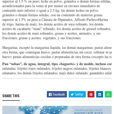
superior al 1.5 % en peso; leche en polvo, gránulos o demás formas sólidas,
acondicionados para la venta al por menor en envases inmediatos de
contenido neto inferior o igual a 2.5 kg; las demás leches en polvo,
gránulos o demás formas sólidas, con un contenido de materias grasas
superior al 1.5% en peso.a Cámara de Diputados, Alfredo Pacheco
Harina
de trigo, harina de maíz, los demás aceites de soya refinado, los demás
aceites de cacahuete "maní" refinado, los demás aceites de girasol refinados,
los demás aceites de maíz refinados, grasas y aceites, animales, y sus
fracciones, grasas y aceites, vegetales, y sus fracciones.
Margarina, excepto la margarina líquida; las demás margarinas; pastas alimenti
otra forma, que contengan huevo; pastas alimenticias sin cocer, rellenar ni p
huevo; pastas alimenticias cocidas o preparadas de otra forma (excepto las rel
Pan “sobao”, de agua, integral, tipo «baguette» y de molde, incluso con
enlatadas; frijoles rojos enlatados; frijoles negros enlatados; frijoles blancos 
enlatados; los demás frijoles enlatados; maíz dulce enlatado; guandules enlata
Facebook
Twitter
SHARE THIS