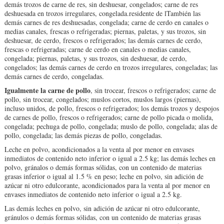
demás trozos de carne de res, sin deshuesar, congelados; carne de res
deshuesada en trozos irregulares, congelada.residente de lTambién las
demás carnes de res deshuesadas, congelada; carne de cerdo en canales o
medias canales, frescas o refrigeradas; piernas, paletas, y sus trozos, sin
deshuesar, de cerdo, frescos o refrigerados; las demás carnes de cerdo,
frescas o refrigeradas; carne de cerdo en canales o medias canales,
congelada; piernas, paletas, y sus trozos, sin deshuesar, de cerdo,
congelados; las demás carnes de cerdo en trozos irregulares, congeladas; las
demás carnes de cerdo, congeladas.
Igualmente la carne de pollo
, sin trocear, frescos o refrigerados; carne de
pollo, sin trocear, congelados; muslos cortos, muslos largos (piernas),
incluso unidos, de pollo, frescos o refrigerados; los demás trozos y despojos
de carnes de pollo, frescos o refrigerados; carne de pollo picada o molida,
congelada; pechuga de pollo, congelada; muslo de pollo, congelada; alas de
pollo, congelada; las demás piezas de pollo, congeladas.
Leche en polvo, acondicionados a la venta al por menor en envases
inmediatos de contenido neto inferior o igual a 2.5 kg; las demás leches en
polvo, gránalos o demás formas sólidas, con un contenido de materias
grasas inferior o igual al 1.5 % en peso; leche en polvo, sin adición de
azúcar ni otro edulcorante, acondicionados para la venta al por menor en
envases inmediatos de contenido neto inferior o igual a 2.5 kg.
Las demás leches en polvo, sin adición de azúcar ni otro edulcorante,
gránulos o demás formas sólidas, con un contenido de materias grasas