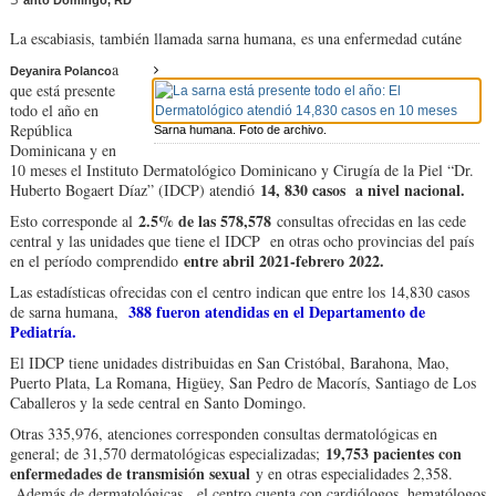
anto Domingo, RD
La escabiasis, también llamada sarna humana, es una enfermedad cutáne
a
Deyanira Polanco
que está presente
todo el año en
República
Sarna humana. Foto de archivo.
Dominicana y en
10 meses el Instituto Dermatológico Dominicano y Cirugía de la Piel “Dr.
14, 830 casos a nivel nacional.
Huberto Bogaert Díaz” (IDCP) atendió
2.5% de las 578,578
Esto corresponde al
consultas ofrecidas en las cede
central y las unidades que tiene el IDCP en otras ocho provincias del país
entre abril 2021-febrero 2022.
en el período comprendido
Las estadísticas ofrecidas con el centro indican que entre los 14,830 casos
388 fueron atendidas en el Departamento de
de sarna humana,
Pediatría.
El IDCP tiene unidades distribuidas en San Cristóbal, Barahona, Mao,
Puerto Plata, La Romana, Higüey, San Pedro de Macorís, Santiago de Los
Caballeros y la sede central en Santo Domingo.
Otras 335,976, atenciones corresponden consultas dermatológicas en
19,753 pacientes con
general; de 31,570 dermatológicas especializadas;
enfermedades de transmisión sexual
y en otras especialidades 2,358.
Además de dermatológicas, el centro cuenta con cardiólogos, hematólogos