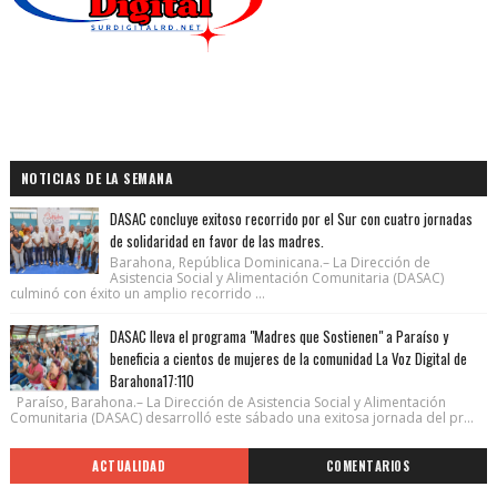
NOTICIAS DE LA SEMANA
DASAC concluye exitoso recorrido por el Sur con cuatro jornadas
de solidaridad en favor de las madres.
Barahona, República Dominicana.– La Dirección de
Asistencia Social y Alimentación Comunitaria (DASAC)
culminó con éxito un amplio recorrido ...
DASAC lleva el programa "Madres que Sostienen" a Paraíso y
beneficia a cientos de mujeres de la comunidad La Voz Digital de
Barahona17:110
Paraíso, Barahona.– La Dirección de Asistencia Social y Alimentación
Comunitaria (DASAC) desarrolló este sábado una exitosa jornada del pr...
ACTUALIDAD
COMENTARIOS