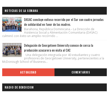
NOTICIAS DE LA SEMANA
DASAC concluye exitoso recorrido por el Sur con cuatro jornadas
de solidaridad en favor de las madres.
Barahona, República Dominicana.– La Dirección de
Asistencia Social y Alimentación Comunitaria (DASAC)
culminó con éxito un amplio recorrido ...
Delegación de Georgetown University conoce de cerca la
producción azucarera en visita al CAC
Una delegación integrada por 40 estudiantes y cuatro
profesores de Georgetown University, pertenecientes a la
McDonough School of Business...
ACTUALIDAD
COMENTARIOS
RADIO DE BENDICION