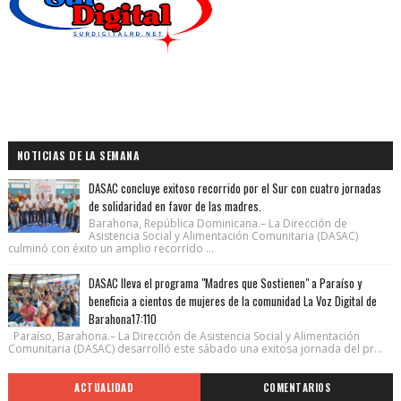
NOTICIAS DE LA SEMANA
DASAC concluye exitoso recorrido por el Sur con cuatro jornadas
de solidaridad en favor de las madres.
Barahona, República Dominicana.– La Dirección de
Asistencia Social y Alimentación Comunitaria (DASAC)
culminó con éxito un amplio recorrido ...
DASAC lleva el programa "Madres que Sostienen" a Paraíso y
beneficia a cientos de mujeres de la comunidad La Voz Digital de
Barahona17:110
Paraíso, Barahona.– La Dirección de Asistencia Social y Alimentación
Comunitaria (DASAC) desarrolló este sábado una exitosa jornada del pr...
ACTUALIDAD
COMENTARIOS