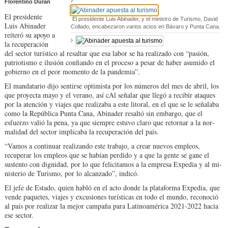
Florentino Durán
El presidente
El presidente Luis Abinader, y el ministro de Turismo, David
Luis Abina­der
Collado, encabezaron varios actos en Bávaro y Punta Cana.
reiteró su apoyo a
la recuperación
del sector turístico al resaltar que esa labor se ha realizado con “pasión,
patriotismo e ilusión confiando en el proceso a pesar de haber asumido el
gobierno en el peor momento de la pan­demia”.
El mandatario dijo sen­tirse optimista por los nú­meros del mes de abril, los
que proyecta mayo y el ve­rano, así cAl señalar que llegó a recibir ataques
por la aten­ción y viajes que realizaba a este litoral, en el que se le señalaba
como la Repú­blica Punta Cana, Abina­der resaltó sin embargo, que el
esfuerzo valió la pe­na, ya que siempre estuvo claro que retornar a la nor­
malidad del sector implica­ba la recuperación del país.
“Vamos a continuar rea­lizando este trabajo, a crear nuevos empleos,
recuperar los empleos que se habían perdido y a que la gente se gane el
sustento con digni­dad, por lo que felicitamos a la empresa Expedia y al mi­
nisterio de Turismo, por lo alcanzado”, indicó.
El jefe de Estado, quien habló en el acto donde la plataforma Expedia, que
vende paquetes, viajes y ex­cusiones turísticas en todo el mundo, reconoció
al país por realizar la mejor cam­paña para Latinoamérica 2021-2022 hacia
ese sector.