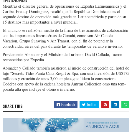
Tres acuerdos
Mientras el director general de operaciones de Expedia Latinoamérica y el
Caribe, Freddy Domínguez, resaltó que la República Dominica­na es el
segundo destino de operación más grande en Latinoaméricda y parte de su
15 destinos más impor­tantes a nivel mundial.
El anuncio se realizó en medio de la firma de tres acuerdos de colaboración
con las importantes líneas aéreas de Canadá, como son Air Canada
Vacation, Grupo Sunwing y Air Tran­sat, con el fin de potenciar la
conectividad aérea del país durante las tempora­das de verano e invierno.
Previamente Abinader y el Ministro de Turismo, Da­vid Collado, fueron
recono­cidos por Expedia.
Abinader y Collado tam­bién asistieron al inicio de construcción del hotel de
lujo “Secrets Tides Punta Cana Resprt & Spa, con una inversión de US$175
millo­nes y creación de unos 3,00 empleos,que lidera la cons­tructora
Codelpa con apo­yo de la cadena hotelera Amrtm Collection.omo una tem­
porada alta que incluye el otoño e invierno.
Facebook
Twitter
SHARE THIS