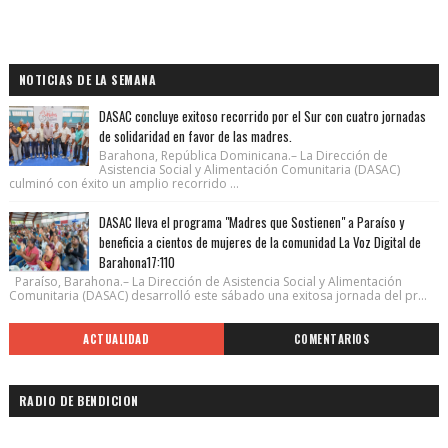
NOTICIAS DE LA SEMANA
DASAC concluye exitoso recorrido por el Sur con cuatro jornadas
de solidaridad en favor de las madres.
Barahona, República Dominicana.– La Dirección de
Asistencia Social y Alimentación Comunitaria (DASAC)
culminó con éxito un amplio recorrido ...
DASAC lleva el programa "Madres que Sostienen" a Paraíso y
beneficia a cientos de mujeres de la comunidad La Voz Digital de
Barahona17:110
Paraíso, Barahona.– La Dirección de Asistencia Social y Alimentación
Comunitaria (DASAC) desarrolló este sábado una exitosa jornada del pr...
ACTUALIDAD
COMENTARIOS
RADIO DE BENDICION