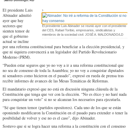
Santo Domingo. RD
El presidente Luis
Abina­der admitió
ayer que hay
sectores que
El presidente Luis Abinader se reunió ayer con el presidente
sienten temor de
del CES, Rafael Toribio, empresarios, sindicalistas y
miembros de la sociedad civil. JOSÉ A. MALDONADO/LD
que el gobierno
actual se incline
por una reforma constitucional para bene­ficiar a la elección presi­dencial, y
que ni siquiera convencerá a un legisla­dor del Partido Revolucio­nario
Moderno (PRM).
“Pueden estar seguros que yo no voy a ir a una re­forma constitucional que
no sea de consenso de toda la Asamblea; yo no voy a con­quistar diputados
ni sena­dores como hicieron en el pasado”, expresó en rueda de prensa tras
recibir infor­mes de avances de las Me­sas Temáticas de Reformas.
El mandatario expre­só que no está en discu­sión ninguna cláusula de la
Constitución que tenga que ver con la elección. “No es ético y no haré nada
para conquistar un voto” si no se alcanzan los necesarios pa­ra ejecutarla.
“Sé que tienen temor (partidos opositores). Ca­da uno de los que se están
oponiendo modificaron la Constitución en el pasado para extender o tener la
po­sibilidad de volver y ese no es el caso”, dijo Abinader.
Sostuvo que si se lo­gra hacer una reforma a la constitución con el con­senso