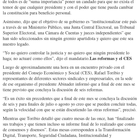
de todos es de “su­ma importancia” poner un candado para que no exis­ta el
temor de que cualquier presidente y con el poder que tiene pueda cambiar
la constitución para beneficio personal.
Asimismo, dijo que el objetivo de su gobierno es “institucionalizar este país
a través de un Ministerio Público, una Junta Central Electoral, un Tribunal
Supe­rior Electoral, una Cámara de Cuentas y jueces inde­pendientes” que
han sido seleccionados sin ningún gremio apartidista y quiero que este sea
nuestro legado.
“Yo no quiero controlar la justicia y no quiero que nin­gún presidente lo
Las reformas y el CES
haga; no actuaré como ellos”, dijo el mandatario.
Luego de aproximadamen­te una hora en un encuen­tro privado con el
presiden­te del Consejo Económico y Social (CES), Rafael Toribio y
representantes de diferen­tes sectores sindicales y em­presariales, en la sede
de ese organismo el presidente Abinader informó que a fi­nal de este mes se
tiene pre­visto que concluya la discu­sión de seis reformas.
“Es un éxito sin prece­dentes que a final de este mes se concluya la discu­sión
de seis y para finales de julio o agosto yo creo que se pueden concluir todas,
se­gún la velocidad con que se están discutiendo las otras reformas”, precisó.
Mientras que Toribio de­talló que cuatro mesas de las once, han “finalizado
sus trabajos y que tienen incluso su informe final de lo realizado que consta
de consensos y disensos”. Es­tas mesas corresponden a la Transformación
Digital, Transporte, Seguridad Ciu­dadana, Institucionalidad y