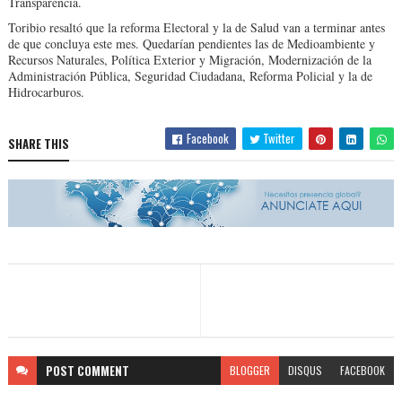
Transparencia.
Toribio resaltó que la re­forma Electoral y la de Sa­lud van a terminar antes
de que concluya este mes. Quedarían pendientes las de Medioambiente y
Recur­sos Naturales, Política Exte­rior y Migración, Moderni­zación de la
Administración Pública, Seguridad Ciuda­dana, Reforma Policial y la de
Hidrocarburos.
Facebook
Twitter
SHARE THIS
POST
COMMENT
BLOGGER
DISQUS
FACEBOOK