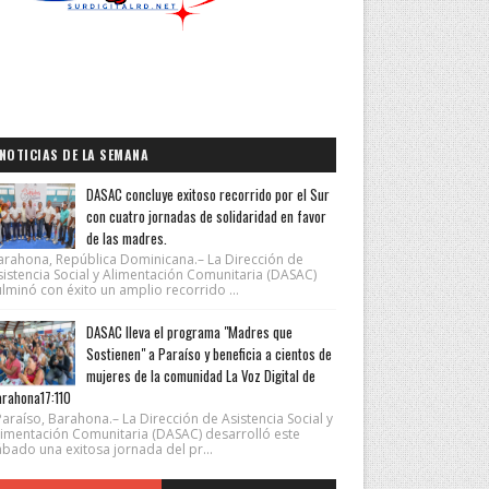
NOTICIAS DE LA SEMANA
DASAC concluye exitoso recorrido por el Sur
con cuatro jornadas de solidaridad en favor
de las madres.
arahona, República Dominicana.– La Dirección de
sistencia Social y Alimentación Comunitaria (DASAC)
lminó con éxito un amplio recorrido ...
DASAC lleva el programa "Madres que
Sostienen" a Paraíso y beneficia a cientos de
mujeres de la comunidad La Voz Digital de
rahona17:110
araíso, Barahona.– La Dirección de Asistencia Social y
limentación Comunitaria (DASAC) desarrolló este
ábado una exitosa jornada del pr...