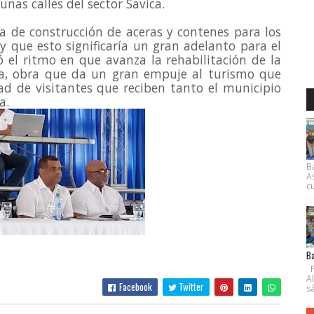
nas calles del sector Savica. 
a de construcción de aceras y contenes para los 
 que esto significaría un gran adelanto para el 
el ritmo en que avanza la rehabilitación de la 
na, obra que da un gran empuje al turismo que 
d de visitantes que reciben tanto el municipio 
a.
B
A
cu
Ba
P
A
Facebook
Twitter
s