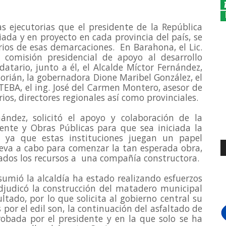
as ejecutorias que el presidente de la República 
ada y en proyecto en cada provincia del país, se 
ios de esas demarcaciones.  En Barahona, el Lic. 
 comisión presidencial de apoyo al desarrollo 
atario, junto a él, el Alcalde Míctor Fernández, 
orián, la gobernadora Dione Maribel González, el 
TEBA, el ing. José del Carmen Montero, asesor de 
ios, directores regionales así como provinciales.
ández, solicitó el apoyo y colaboración de la 
nte y Obras Públicas para que sea iniciada la 
 ya que estas instituciones juegan un papel 
eva a cabo para comenzar la tan esperada obra, 
dos los recursos a  una compañía constructora.
mió la alcaldía ha estado realizando esfuerzos 
judicó la construcción del matadero municipal 
ltado, por lo que solicita al gobierno central su 
por el edil son, la continuación del asfaltado de 
robada por el presidente y en la que solo se ha 