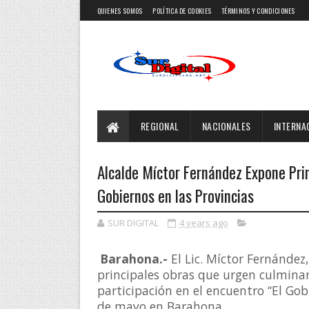
QUIENES SOMOS
POLÍTICA DE COOKIES
TÉRMINOS Y CONDICIONES
REGIONAL
NACIONALES
INTERNA
Alcalde Míctor Fernández Expone Pri
Gobiernos en las Provincias
SUR DIGITAL
4 years ago
Barahona.-
 El Lic. Míctor Fernández
principales obras que urgen culminar 
participación en el encuentro “El Gob
de mayo en Barahona.