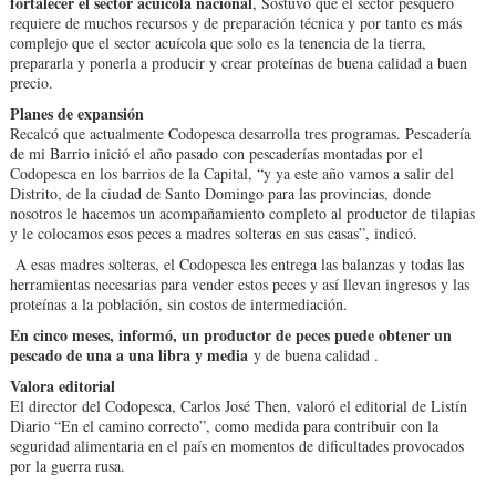
fortalecer el sector acuícola nacional
, Sostuvo que el sector pesquero
requiere de muchos recursos y de preparación técnica y por tanto es más
complejo que el sector acuícola que solo es la tenencia de la tierra,
prepararla y ponerla a producir y crear proteínas de buena calidad a buen
precio.
Planes de expansión
Recalcó que actualmente Codopesca desarrolla tres programas. Pescadería
de mi Barrio inició el año pasado con pescaderías montadas por el
Codopesca en los barrios de la Capital, “y ya este año vamos a salir del
Distrito, de la ciudad de Santo Domingo para las provincias, donde
nosotros le hacemos un acompañamiento completo al productor de tilapias
y le colocamos esos peces a madres solteras en sus casas”, indicó.
A esas madres solteras, el Codopesca les entrega las balanzas y todas las
herramientas necesarias para vender estos peces y así llevan ingresos y las
proteínas a la población, sin costos de intermediación.
En cinco meses, informó, un productor de peces puede obtener un
pescado de una a una libra y media
y de buena calidad .
Valora editorial
El director del Codopesca, Carlos José Then, valoró el editorial de Listín
Diario “En el camino correcto”, como medida para contribuir con la
seguridad alimentaria en el país en momentos de dificultades provocados
por la guerra rusa.