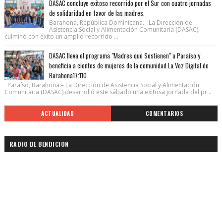
DASAC concluye exitoso recorrido por el Sur con cuatro jornadas
de solidaridad en favor de las madres.
Barahona, República Dominicana.– La Dirección de
Asistencia Social y Alimentación Comunitaria (DASAC)
culminó con éxito un amplio recorrido ...
DASAC lleva el programa "Madres que Sostienen" a Paraíso y
beneficia a cientos de mujeres de la comunidad La Voz Digital de
Barahona17:110
Paraíso, Barahona.– La Dirección de Asistencia Social y Alimentación
Comunitaria (DASAC) desarrolló este sábado una exitosa jornada del pr...
ACTUALIDAD
COMENTARIOS
RADIO DE BENDICION