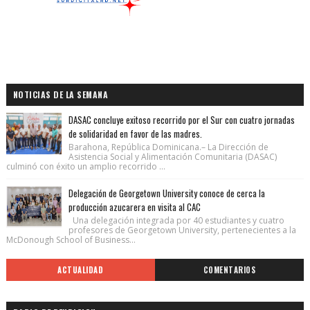
NOTICIAS DE LA SEMANA
DASAC concluye exitoso recorrido por el Sur con cuatro jornadas
de solidaridad en favor de las madres.
Barahona, República Dominicana.– La Dirección de
Asistencia Social y Alimentación Comunitaria (DASAC)
culminó con éxito un amplio recorrido ...
Delegación de Georgetown University conoce de cerca la
producción azucarera en visita al CAC
Una delegación integrada por 40 estudiantes y cuatro
profesores de Georgetown University, pertenecientes a la
McDonough School of Business...
ACTUALIDAD
COMENTARIOS