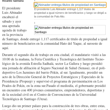
Ricardo Santana
El presidente
El presidente Luis Abinader entregó 1,117 títulos de
Luis Abina­der
propiedad a igual número de beneficiarios y luego se dirigió a
encabezó el
la comunidad de Palo Alto.
sábado y ayer
una apretada
agenda de trabajo
en la provincia
de Santiago, donde entre­gó 1,117 certificados de ti­tulo de propiedad a igual
número de beneficiarios en la comunidad Hato del Yaque, al suroeste de
aquí.
Durante el segundo día de trabajo en esta ciudad, el mandatario visitó a las
10:00 de la mañana, la Feria Científica y Tecno­lógica del Instituto Tecno­
lógico de la avenida Es­trella Sadhalá, sector La Gallera y luego presidió
una jornada de afiliación al Seguro Nacional de Sa­lud (Senasa), en el poli­
deportivo Los Jazmines del barrio Pekín, al sur. Igualmente, presidió un
acto de la Dirección Ge­neral de Proyectos Estra­tégicos y Especiales de la
Presidencia (Propeep) y supervisó el programa de pavimentación en Los
Pra­dos de Pekín, en la zona sur.Pasado el mediodía, el gobernante presidió
un en­cuentro con 400 jóvenes comunitarios, emprende­dores, deportistas y
de la sociedad civil en el Cen­tro de Convenciones de la Universidad
Tecnoló­gica de Santiago (Utesa).
Luego dio un primer pala­zo para la construcción de tres obras, entre estas,