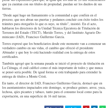
que ya cuentan con sus títulos de propiedad, puedan ser los dueños de sus
tierras.
“Desde aquí hago un lla­mamiento a la comunidad a que confíen en el
proce­so, que nos abran sus puer­tas y podamos concluir con éxito todos los
trámi­tes para otorgarles lo que es suyo, su título”, insistió. En el acto,
hablaron los di­rectores de la Unidad Téc­nica Ejecutora de Titula­ción de
Terrenos del Estado (TECT), Merido Torres, y del Instituto Agrario Do­
minicano (IAD), Francisco Guillermo García.
Torres expresó que los be­neficiarios desde este mo­mento van a comenzar un
verdadero cambio en sus vidas, el cambio que ofre­ció el presidente
Abinader y que hoy lo está hacien­do realidad con la entre­ga de estos
certificados.
También agregó que la se­mana pasada se inició el proyecto de titulación en
La Ciénaga, el cuál calificó co­mo el más importante de todos y que nunca
se pen­só sería posible. De igual forma se está trabajando para extender la
entrega de títulos a Monte Cristi.
En tanto, el director de IAD, Francisco Guillermo García, destacó que en
los asentamientos impactados este domingo, se produce guineo, arroz, yuca,
lecho­sa, ajíes picantes y tabaco, tanto para el consumo local como para la
exportación, en una superficie de 16 mil tareas.