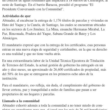
un colector de aguas residuales que impactará a 18 barrios de Cienfuegos, al
oeste de Santiago. En el barrio Ba­racoa, presidió el programa “El
Presidente Conversando con la Comunidad”.
Actividades de ayer
Abinader, al encabezar la entrega de 1,176 títu­los de parcelas y viviendas en
Hato del Yaque y la Ca­nela, de Santiago, las cua­les se encuentran ubica­das
en los sectores de Los Jiménez, La Mina, ensan­che Hermanas Mirabal, La
Paz, Rinconada, Pradera del Yaque, Sabana Grande de Batey y Los
Almácigos.
El mandatario expresó que con la entrega de los certificados, esas perso­nas
entran en una nueva etapa de seguridad y cer­tidumbre, en la que su de­recho
es una realidad y que no tiene vuelta atrás.
En una extraordinaria la­bor de la Unidad Técni­ca Ejecutora de Titulación
de Terrenos del Estado, la actual gestión de gobier­no ha entregado en un
año y diez meses, un aproxi­mado de 26,600 certifi­cados de propiedad, más
del 50% de los que se en­tregaron en los primeros ocho años de la
institución.
Para el mandatario, eso refleja, sin duda, el cum­plimiento del gobier­no de
llevar certeza, paz y tranquilidad a mi­les de familias que pa­san a ser
propietarios de sus hogares y parcelas.
Llamado a la comunidad
Abinader exhortó ade­más a toda la comunidad a no tener miedo de com­
pletar sus expedientes pa­ra que, al igual que los más de 26 mil beneficiarios