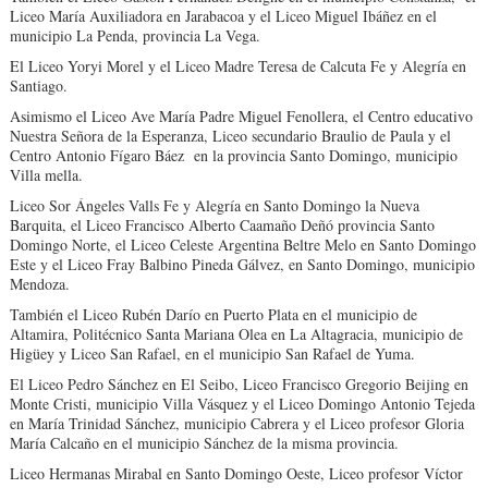
Liceo María Auxiliadora en Jarabacoa y el Liceo Miguel Ibáñez en el
municipio La Penda, provincia La Vega.
El Liceo Yoryi Morel y el Liceo Madre Teresa de Calcuta Fe y Alegría en
Santiago.
Asimismo el Liceo Ave María Padre Miguel Fenollera, el Centro educativo
Nuestra Señora de la Esperanza, Liceo secundario Braulio de Paula y el
Centro Antonio Fígaro Báez en la provincia Santo Domingo, municipio
Villa mella.
Liceo Sor Ángeles Valls Fe y Alegría en Santo Domingo la Nueva
Barquita, el Liceo Francisco Alberto Caamaño Deñó provincia Santo
Domingo Norte, el Liceo Celeste Argentina Beltre Melo en Santo Domingo
Este y el Liceo Fray Balbino Pineda Gálvez, en Santo Domingo, municipio
Mendoza.
También el Liceo Rubén Darío en Puerto Plata en el municipio de
Altamira, Politécnico Santa Mariana Olea en La Altagracia, municipio de
Higüey y Liceo San Rafael, en el municipio San Rafael de Yuma.
El Liceo Pedro Sánchez en El Seibo, Liceo Francisco Gregorio Beijing en
Monte Cristi, municipio Villa Vásquez y el Liceo Domingo Antonio Tejeda
en María Trinidad Sánchez, municipio Cabrera y el Liceo profesor Gloria
María Calcaño en el municipio Sánchez de la misma provincia.
Liceo Hermanas Mirabal en Santo Domingo Oeste, Liceo profesor Víctor