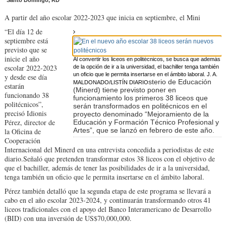
Santo Domingo, RD
A partir del año escolar 2022-2023 que inicia en septiembre, el Mini
“El día 12 de
septiembre está
previsto que se
inicie el año
Al convertir los liceos en politécnicos, se busca que además
escolar 2022-2023
de la opción de ir a la universidad, el bachiller tenga también
un oficio que le permita insertarse en el ámbito laboral. J. A.
y desde ese día
sterio de Educación
MALDONADO/LISTÍN DIARIO
estarán
(Minerd) tiene previsto poner en
funcionando 38
funcionamiento los primeros 38 liceos que
politécnicos”,
serán transformados en politécnicos en el
precisó Idionis
proyecto denominado “Mejoramiento de la
Pérez, director de
Educación y Formación Técnico Profesional y
Artes”, que se lanzó en febrero de este año.
la Oficina de
Cooperación
Internacional del Minerd en una entrevista concedida a periodistas de este
diario.Señaló que pretenden transformar estos 38 liceos con el objetivo de
que el bachiller, además de tener las posibilidades de ir a la universidad,
tenga también un oficio que le permita insertarse en el ámbito laboral.
Pérez también detalló que la segunda etapa de este programa se llevará a
cabo en el año escolar 2023-2024, y continuarán transformando otros 41
liceos tradicionales con el apoyo del Banco Interamericano de Desarrollo
(BID) con una inversión de US$70,000,000.