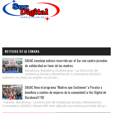
NOTICIAS DE LA SEMANA
DASAC concluye exitoso recorrido por el Sur con cuatro jornadas
de solidaridad en favor de las madres.
Barahona, República Dominicana.– La Dirección de
Asistencia Social y Alimentación Comunitaria (DASAC)
culminó con éxito un amplio recorrido ...
DASAC lleva el programa "Madres que Sostienen" a Paraíso y
beneficia a cientos de mujeres de la comunidad La Voz Digital de
Barahona17:110
Paraíso, Barahona.– La Dirección de Asistencia Social y Alimentación
Comunitaria (DASAC) desarrolló este sábado una exitosa jornada del pr...