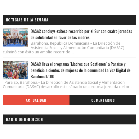
NOTICIAS DE LA SEMANA
DASAC concluye exitoso recorrido por el Sur con cuatro jornadas
de solidaridad en favor de las madres.
Barahona, República Dominicana.– La Dirección de
Asistencia Social y Alimentación Comunitaria (DASAC)
culminó con éxito un amplio recorrido ...
DASAC lleva el programa "Madres que Sostienen" a Paraíso y
beneficia a cientos de mujeres de la comunidad La Voz Digital de
Barahona17:110
Paraíso, Barahona.– La Dirección de Asistencia Social y Alimentación
Comunitaria (DASAC) desarrolló este sábado una exitosa jornada del pr...
ACTUALIDAD
COMENTARIOS
RADIO DE BENDICION