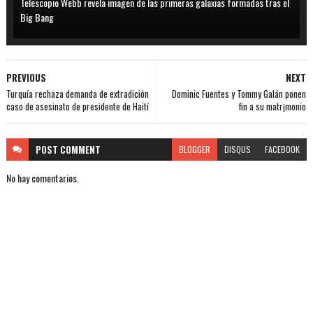
Telescopio Webb revela imagen de las primeras galaxias formadas tras el
Big Bang
PREVIOUS
NEXT
Turquía rechaza demanda de extradición
Dominic Fuentes y Tommy Galán ponen
caso de asesinato de presidente de Haití
fin a su matr¡monio
POST
COMMENT
BLOGGER
DISQUS
FACEBOOK
No hay comentarios.