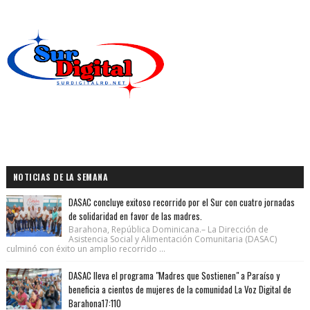
NOTICIAS DE LA SEMANA
DASAC concluye exitoso recorrido por el Sur con cuatro jornadas
de solidaridad en favor de las madres.
Barahona, República Dominicana.– La Dirección de
Asistencia Social y Alimentación Comunitaria (DASAC)
culminó con éxito un amplio recorrido ...
DASAC lleva el programa "Madres que Sostienen" a Paraíso y
beneficia a cientos de mujeres de la comunidad La Voz Digital de
Barahona17:110