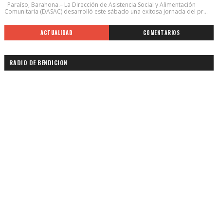
Paraíso, Barahona.– La Dirección de Asistencia Social y Alimentación
Comunitaria (DASAC) desarrolló este sábado una exitosa jornada del pr...
ACTUALIDAD
COMENTARIOS
RADIO DE BENDICION