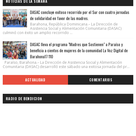
NOTICIAS DE LA SEMANA
DASAC concluye exitoso recorrido por el Sur con cuatro jornadas
de solidaridad en favor de las madres.
Barahona, República Dominicana.– La Dirección de
Asistencia Social y Alimentación Comunitaria (DASAC)
culminó con éxito un amplio recorrido ...
DASAC lleva el programa "Madres que Sostienen" a Paraíso y
beneficia a cientos de mujeres de la comunidad La Voz Digital de
Barahona17:110
Paraíso, Barahona.– La Dirección de Asistencia Social y Alimentación
Comunitaria (DASAC) desarrolló este sábado una exitosa jornada del pr...
ACTUALIDAD
COMENTARIOS
RADIO DE BENDICION