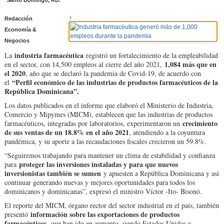
Santo Domingo, RD.
Redacción
Economía &
Negocios
industria farmacéutica
La
registró un fortalecimiento de la empleabilidad
1,084 más que en
en el sector, con 14,500 empleos al cierre del año 2021,
el 2020
, año que se declaró la pandemia de Covid-19, de acuerdo con
“Perfil económico de las industrias de productos farmacéuticos de la
el
República Dominicana”.
Los datos publicados en el informe que elaboró el Ministerio de Industria,
Comercio y Mipymes (MICM), establecen que las industrias de productos
crecimiento
farmacéuticos, integradas por laboratorios, experimentaron un
de sus ventas de un 18.8% en el año 2021
, atendiendo a la coyuntura
pandémica, y su aporte a las recaudaciones fiscales crecieron un 59.8%.
“Seguiremos trabajando para mantener un clima de estabilidad y confianza
proteger las inversiones instaladas y para que nuevos
para
inversionistas también se sumen
y apuesten a República Dominicana y así
continuar generando nuevas y mejores oportunidades para todos los
dominicanos y dominicanas”, expresó el ministro Víctor -Ito- Bisonó.
El reporte del MICM, órgano rector del sector industrial en el país, también
información sobre las exportaciones de productos
presentó
farmacéuticos,
que han ido en aumento, siendo Estados Unidos y