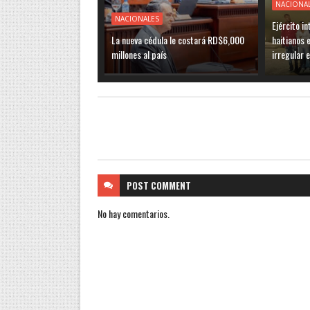
NACIONA
NACIONALES
Ejército i
La nueva cédula le costará RD$6,000
haitianos 
millones al país
irregular 
POST
COMMENT
No hay comentarios.