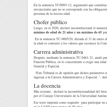
En la sentencia TC/0093-12, argumentó que constituye 
envejecientes que no se corresponde con las obligación
personas de la tercera edad.
Chofer público
Luego, en el 2020, declaró inconstitucional el numera
mínimo de edad de 21 años y un máximo de 65
par
En la sentencia TC-0005/20, dictada el 31 de enero de
la edad es contrario a los valores que reconoce la Con
Carrera administrativa
Después, mediante la sentencia TC-0461-21, anuló par
Función Pública, en lo concerniente a exigir una edad 
General y Especial.
“Este Tribunal es de opinión que dichos parámetros no
ingresar a la Carrera Administrativa y Especial..”, d
La docencia
Más reciente, declaró la inconstitucionalidad del lite
por el Consejo Universitario de la Universidad Aut
Ese texto imponía como requisito para participar en 
en la UASD tener menos de 50 años.