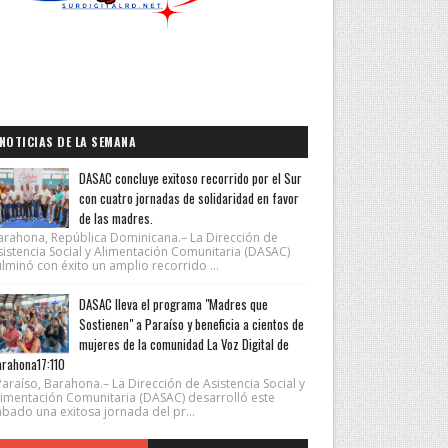
NOTICIAS DE LA SEMANA
DASAC concluye exitoso recorrido por el Sur
con cuatro jornadas de solidaridad en favor
de las madres.
arahona, República Dominicana.– La Dirección de
sistencia Social y Alimentación Comunitaria (DASAC)
lminó con éxito un amplio recorrido ...
DASAC lleva el programa "Madres que
Sostienen" a Paraíso y beneficia a cientos de
mujeres de la comunidad La Voz Digital de
rahona17:110
araíso, Barahona.– La Dirección de Asistencia Social y
limentación Comunitaria (DASAC) desarrolló este
ábado una exitosa jornada del pr...