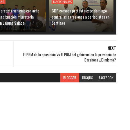
LES
NACIONALES
ntercepta vehículo con ocho
CDP convoca protesta este domingo
en situación migratoria
contra las agresiones a periodistas en
en Laguna Salada
Santiago
NEXT
El PRM de la oposición Vs El PRM del gobierno en la provincia de
Barahona ¿El mismo?
BLOGGER
DISQUS
FACEBOOK