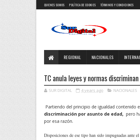
QUIENES SOMOS
POLÍTICA DE COOKIES
TÉRMINOS Y CONDICIONES
REGIONAL
NACIONALES
INTERNA
TC anula leyes y normas discriminan 
SUR DIGITAL
4 years ago
NACIONALES
Partiendo del principio de igualdad contenido en
discriminación por asunto de edad,
pero h
por esa razón.
Disposiciones de ese tipo han sido impugnadas ante el