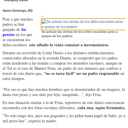
Jhangeily Duran
Santo Domingo, RD
Pese a que muchos
padres se han
los
quejado de
Se activan las ventas de los útiles escolares pese a
precios
en los que
quejas de los padres
se encuentran los
este sábado la venta comenzó a incrementarse.
útiles escolares,
Durante un recorrido de Listín Diario a los distintos establecimientos
comerciales ubicados en la avenida Duarte, se comprobó que los padres
están acudiendo a las tiendas a comprar los utensilios escolares, aunque en
el
Tal es el caso de Manuel Frías, un padre de tres menores que confesó a
“no es tarea fácil” ser un padre responsable
través de este diario que,
en
estos tiempos.
“Por eso es que hay muchos hombres que se desentienden de sus hogares, la vi
hasta cien pesos y son siete por hijo, imagínate...”, dijo Frías.
En una situación similar a la de Frías, reporteros de este diario conversaron 
cada una, según Fernández, 
encontraba con dos listas escolares diferentes,
“Yo solo tengo dos, pero son pequeños y les piden hasta papel de baño, yo as
mil pesos hoy”, expresó la madre.