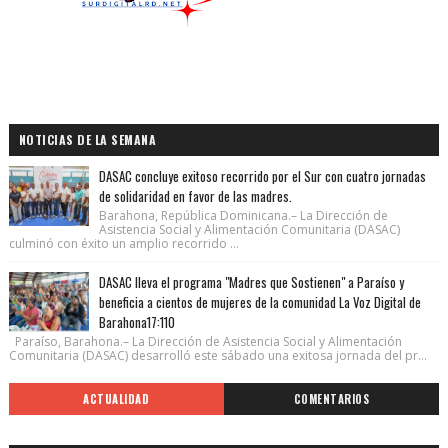
NOTICIAS DE LA SEMANA
DASAC concluye exitoso recorrido por el Sur con cuatro jornadas
de solidaridad en favor de las madres.
Barahona, República Dominicana.– La Dirección de
Asistencia Social y Alimentación Comunitaria (DASAC)
culminó con éxito un amplio recorrido ...
DASAC lleva el programa "Madres que Sostienen" a Paraíso y
beneficia a cientos de mujeres de la comunidad La Voz Digital de
Barahona17:110
Paraíso, Barahona.– La Dirección de Asistencia Social y Alimentación
Comunitaria (DASAC) desarrolló este sábado una exitosa jornada del pr...
ACTUALIDAD
COMENTARIOS