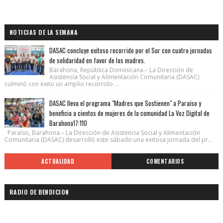
NOTICIAS DE LA SEMANA
DASAC concluye exitoso recorrido por el Sur con cuatro jornadas
de solidaridad en favor de las madres.
Barahona, República Dominicana.– La Dirección de
Asistencia Social y Alimentación Comunitaria (DASAC)
culminó con éxito un amplio recorrido ...
DASAC lleva el programa "Madres que Sostienen" a Paraíso y
beneficia a cientos de mujeres de la comunidad La Voz Digital de
Barahona17:110
Paraíso, Barahona.– La Dirección de Asistencia Social y Alimentación
Comunitaria (DASAC) desarrolló este sábado una exitosa jornada del pr...
ACTUALIDAD
COMENTARIOS
RADIO DE BENDICION