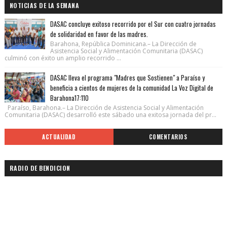
NOTICIAS DE LA SEMANA
DASAC concluye exitoso recorrido por el Sur con cuatro jornadas
de solidaridad en favor de las madres.
Barahona, República Dominicana.– La Dirección de
Asistencia Social y Alimentación Comunitaria (DASAC)
culminó con éxito un amplio recorrido ...
DASAC lleva el programa "Madres que Sostienen" a Paraíso y
beneficia a cientos de mujeres de la comunidad La Voz Digital de
Barahona17:110
Paraíso, Barahona.– La Dirección de Asistencia Social y Alimentación
Comunitaria (DASAC) desarrolló este sábado una exitosa jornada del pr...
ACTUALIDAD
COMENTARIOS
RADIO DE BENDICION