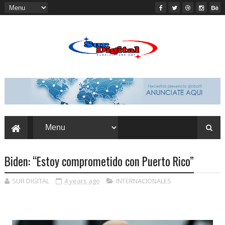
Biden: “Estoy comprometido con Puerto Rico”
SUR DIGITAL
4 years ago
INTERNACIONALES