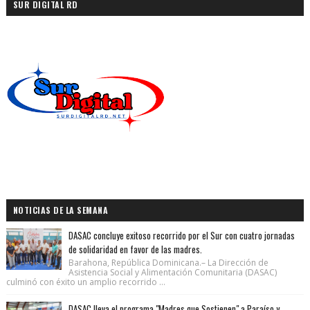
SUR DIGITAL RD
NOTICIAS DE LA SEMANA
DASAC concluye exitoso recorrido por el Sur con cuatro jornadas
de solidaridad en favor de las madres.
Barahona, República Dominicana.– La Dirección de
Asistencia Social y Alimentación Comunitaria (DASAC)
culminó con éxito un amplio recorrido ...
DASAC lleva el programa "Madres que Sostienen" a Paraíso y