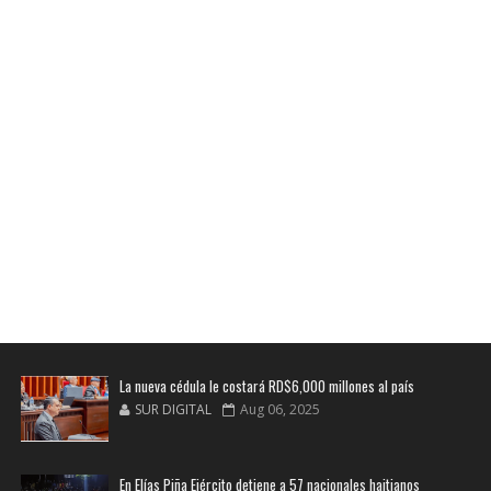
La nueva cédula le costará RD$6,000 millones al país
SUR DIGITAL
Aug 06, 2025
En Elías Piña Ejército detiene a 57 nacionales haitianos