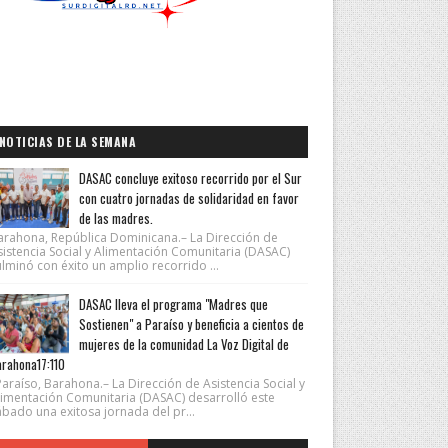
NOTICIAS DE LA SEMANA
DASAC concluye exitoso recorrido por el Sur
con cuatro jornadas de solidaridad en favor
de las madres.
arahona, República Dominicana.– La Dirección de
sistencia Social y Alimentación Comunitaria (DASAC)
lminó con éxito un amplio recorrido ...
DASAC lleva el programa "Madres que
Sostienen" a Paraíso y beneficia a cientos de
mujeres de la comunidad La Voz Digital de
rahona17:110
araíso, Barahona.– La Dirección de Asistencia Social y
limentación Comunitaria (DASAC) desarrolló este
ábado una exitosa jornada del pr...