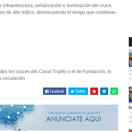
e infraestructura, señalización e iluminación del cruce,
s de alto tráfico, disminuyendo el riesgo que conllevan
B
os los cruces del Canal Trujillo y el de Fundación, lo
A
a circulación
cu
Facebook
Twitter
Ba
P
A
s