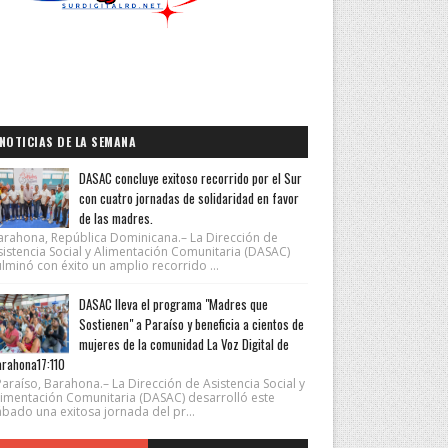
NOTICIAS DE LA SEMANA
DASAC concluye exitoso recorrido por el Sur
con cuatro jornadas de solidaridad en favor
de las madres.
arahona, República Dominicana.– La Dirección de
sistencia Social y Alimentación Comunitaria (DASAC)
lminó con éxito un amplio recorrido ...
DASAC lleva el programa "Madres que
Sostienen" a Paraíso y beneficia a cientos de
mujeres de la comunidad La Voz Digital de
rahona17:110
araíso, Barahona.– La Dirección de Asistencia Social y
limentación Comunitaria (DASAC) desarrolló este
ábado una exitosa jornada del pr...