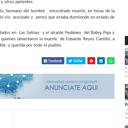
y otros parientes.
llo, hermano del hombre encontrado muerto, en horas de la
y lo vio acostado y pensó que estaba durmiendo en estado de
stados en Las Salinas y el alcalde Pedáneo del Batey Paja y
 quienes lamentaron la muerte de Eduardo Reyes Castillo, a
le y querida por todo el pueblo.
Facebook
Twitter
B
A
cu
Ba
P
A
s