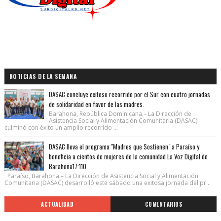
NOTICIAS DE LA SEMANA
DASAC concluye exitoso recorrido por el Sur con cuatro jornadas
de solidaridad en favor de las madres.
Barahona, República Dominicana.– La Dirección de
Asistencia Social y Alimentación Comunitaria (DASAC)
culminó con éxito un amplio recorrido ...
DASAC lleva el programa "Madres que Sostienen" a Paraíso y
beneficia a cientos de mujeres de la comunidad La Voz Digital de
Barahona17:110
Paraíso, Barahona.– La Dirección de Asistencia Social y Alimentación
Comunitaria (DASAC) desarrolló este sábado una exitosa jornada del pr...
ACTUALIDAD
COMENTARIOS