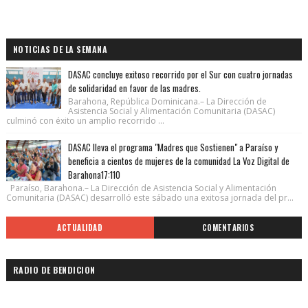
NOTICIAS DE LA SEMANA
DASAC concluye exitoso recorrido por el Sur con cuatro jornadas
de solidaridad en favor de las madres.
Barahona, República Dominicana.– La Dirección de
Asistencia Social y Alimentación Comunitaria (DASAC)
culminó con éxito un amplio recorrido ...
DASAC lleva el programa "Madres que Sostienen" a Paraíso y
beneficia a cientos de mujeres de la comunidad La Voz Digital de
Barahona17:110
Paraíso, Barahona.– La Dirección de Asistencia Social y Alimentación
Comunitaria (DASAC) desarrolló este sábado una exitosa jornada del pr...
ACTUALIDAD
COMENTARIOS
RADIO DE BENDICION