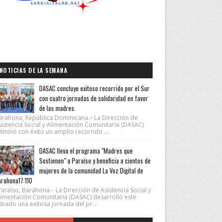
NOTICIAS DE LA SEMANA
DASAC concluye exitoso recorrido por el Sur
con cuatro jornadas de solidaridad en favor
de las madres.
arahona, República Dominicana.– La Dirección de
sistencia Social y Alimentación Comunitaria (DASAC)
lminó con éxito un amplio recorrido ...
DASAC lleva el programa "Madres que
Sostienen" a Paraíso y beneficia a cientos de
mujeres de la comunidad La Voz Digital de
rahona17:110
araíso, Barahona.– La Dirección de Asistencia Social y
limentación Comunitaria (DASAC) desarrolló este
ábado una exitosa jornada del pr...