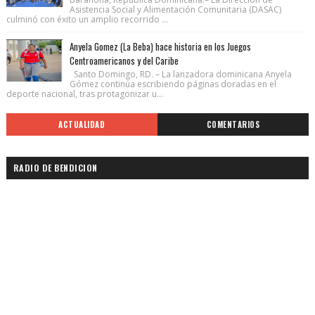
Asistencia Social y Alimentación Comunitaria (DASAC)
culminó con éxito un amplio recorrido ...
Anyela Gomez (La Beba) hace historia en los Juegos
Centroamericanos y del Caribe
Santo Domingo, RD. – La lanzadora dominicana Anyela
Gómez continúa escribiendo páginas doradas en el
deporte nacional, tras protagonizar u...
ACTUALIDAD
COMENTARIOS
RADIO DE BENDICION