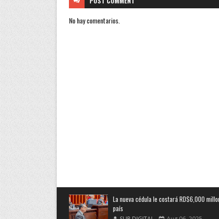
POST
COMMENT
No hay comentarios.
La nueva cédula le costará RD$6,000 millo
país
SUR DIGITAL
Aug 06, 2025