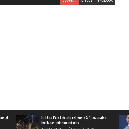
BLOGGER
DISQUS
FACEBOOK
nes al
En Elías Piña Ejército detiene a 57 nacionales
haitianos indocumentados
SUR DIGITAL
Aug 06, 2025