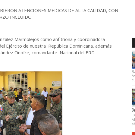
BIERON ATENCIONES MEDICAS DE ALTA CALIDAD, CON
RZO INCLUIDO.
zález Marmolejos como anfitriona y coordinadora
el Ejército de nuestra República Dominicana, además
rnández Onofre, comandante Nacional del ERD.
B
A
cu
Ba
P
A
s