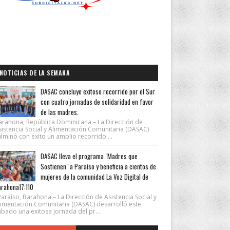
NOTICIAS DE LA SEMANA
DASAC concluye exitoso recorrido por el Sur
con cuatro jornadas de solidaridad en favor
de las madres.
arahona, República Dominicana.– La Dirección de
sistencia Social y Alimentación Comunitaria (DASAC)
lminó con éxito un amplio recorrido ...
DASAC lleva el programa "Madres que
Sostienen" a Paraíso y beneficia a cientos de
mujeres de la comunidad La Voz Digital de
rahona17:110
araíso, Barahona.– La Dirección de Asistencia Social y
limentación Comunitaria (DASAC) desarrolló este
ábado una exitosa jornada del pr...