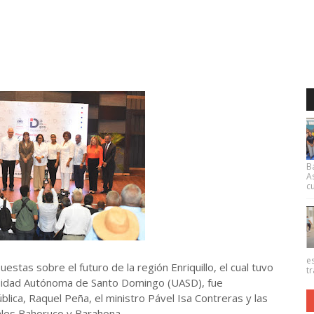
B
A
cu
e
stas sobre el futuro de la región Enriquillo, el cual tuvo
tr
ersidad Autónoma de Santo Domingo (UASD), fue
lica, Raquel Peña, el ministro Pável Isa Contreras y las
les Bahoruco y Barahona.