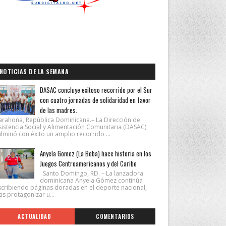
NOTICIAS DE LA SEMANA
DASAC concluye exitoso recorrido por el Sur
con cuatro jornadas de solidaridad en favor
de las madres.
arahona, República Dominicana.– La Dirección de
sistencia Social y Alimentación Comunitaria (DASAC)
lminó con éxito un amplio recorrido ...
Anyela Gomez (La Beba) hace historia en los
Juegos Centroamericanos y del Caribe
Santo Domingo, RD. – La lanzadora
dominicana Anyela Gómez continúa
scribiendo páginas doradas en el deporte nacional,
as protagonizar u...
ACTUALIDAD
COMENTARIOS