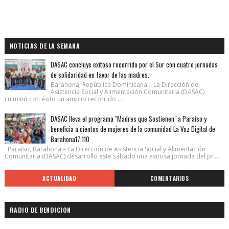
NOTICIAS DE LA SEMANA
DASAC concluye exitoso recorrido por el Sur con cuatro jornadas
de solidaridad en favor de las madres.
Barahona, República Dominicana.– La Dirección de
Asistencia Social y Alimentación Comunitaria (DASAC)
culminó con éxito un amplio recorrido ...
DASAC lleva el programa "Madres que Sostienen" a Paraíso y
beneficia a cientos de mujeres de la comunidad La Voz Digital de
Barahona17:110
Paraíso, Barahona.– La Dirección de Asistencia Social y Alimentación
Comunitaria (DASAC) desarrolló este sábado una exitosa jornada del pr...
ACTUALIDAD
COMENTARIOS
RADIO DE BENDICION