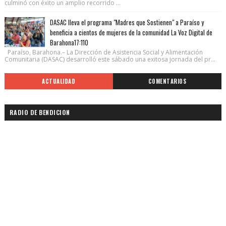
culminó con éxito un amplio recorrido ...
DASAC lleva el programa "Madres que Sostienen" a Paraíso y
beneficia a cientos de mujeres de la comunidad La Voz Digital de
Barahona17:110
Paraíso, Barahona.– La Dirección de Asistencia Social y Alimentación
Comunitaria (DASAC) desarrolló este sábado una exitosa jornada del pr...
ACTUALIDAD
COMENTARIOS
RADIO DE BENDICION