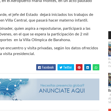
 en el Aeropuerto María Montes, en un acto pautado
arde, el jefe del Estado dejará iniciados los trabajos de
n Villa Central, que pasará hacer materno infantil.
binader, quien aspira a repostularse, participará a las
óvenes, en el que se espera la participación de 2 mil
Deportes en la Villa Olímpica de Barahona.
e encuentro y visita privadas, según los datos ofrecidos
 visita presidencial.
B
A
cu
Facebook
Twitter
Ba
P
A
s