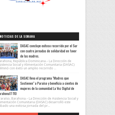
NOTICIAS DE LA SEMANA
DASAC concluye exitoso recorrido por el Sur
con cuatro jornadas de solidaridad en favor
de las madres.
arahona, República Dominicana.– La Dirección de
sistencia Social y Alimentación Comunitaria (DASAC)
lminó con éxito un amplio recorrido ...
DASAC lleva el programa "Madres que
Sostienen" a Paraíso y beneficia a cientos de
mujeres de la comunidad La Voz Digital de
rahona17:110
araíso, Barahona.– La Dirección de Asistencia Social y
limentación Comunitaria (DASAC) desarrolló este
ábado una exitosa jornada del pr...