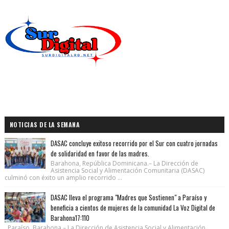
NOTICIAS DE LA SEMANA
DASAC concluye exitoso recorrido por el Sur con cuatro jornadas
de solidaridad en favor de las madres.
Barahona, República Dominicana.– La Dirección de
Asistencia Social y Alimentación Comunitaria (DASAC)
culminó con éxito un amplio recorrido ...
DASAC lleva el programa "Madres que Sostienen" a Paraíso y
beneficia a cientos de mujeres de la comunidad La Voz Digital de
Barahona17:110
Paraíso, Barahona.– La Dirección de Asistencia Social y Alimentación