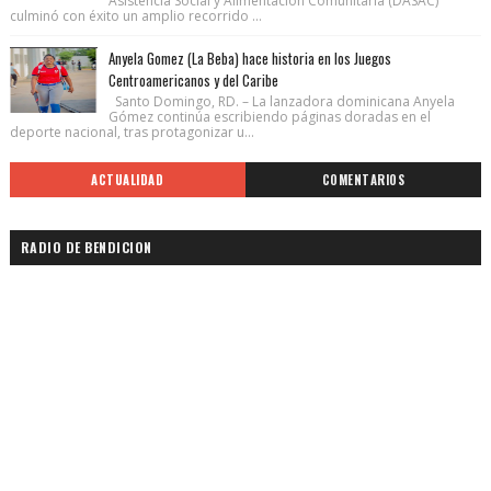
Asistencia Social y Alimentación Comunitaria (DASAC)
culminó con éxito un amplio recorrido ...
Anyela Gomez (La Beba) hace historia en los Juegos
Centroamericanos y del Caribe
Santo Domingo, RD. – La lanzadora dominicana Anyela
Gómez continúa escribiendo páginas doradas en el
deporte nacional, tras protagonizar u...
ACTUALIDAD
COMENTARIOS
RADIO DE BENDICION