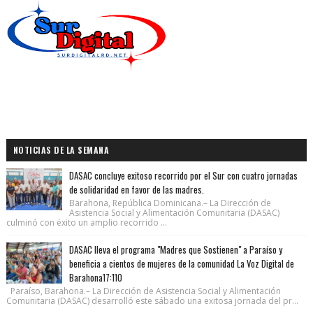
NOTICIAS DE LA SEMANA
DASAC concluye exitoso recorrido por el Sur con cuatro jornadas
de solidaridad en favor de las madres.
Barahona, República Dominicana.– La Dirección de
Asistencia Social y Alimentación Comunitaria (DASAC)
culminó con éxito un amplio recorrido ...
DASAC lleva el programa "Madres que Sostienen" a Paraíso y
beneficia a cientos de mujeres de la comunidad La Voz Digital de
Barahona17:110
Paraíso, Barahona.– La Dirección de Asistencia Social y Alimentación
Comunitaria (DASAC) desarrolló este sábado una exitosa jornada del pr...