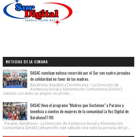
NOTICIAS DE LA SEMANA
DASAC concluye exitoso recorrido por el Sur con cuatro jornadas
de solidaridad en favor de las madres.
Barahona, República Dominicana.– La Dirección de
Asistencia Social y Alimentación Comunitaria (DASAC)
culminó con éxito un amplio recorrido ...
DASAC lleva el programa "Madres que Sostienen" a Paraíso y
beneficia a cientos de mujeres de la comunidad La Voz Digital de
Barahona17:110
Paraíso, Barahona.– La Dirección de Asistencia Social y Alimentación
Comunitaria (DASAC) desarrolló este sábado una exitosa jornada del pr...