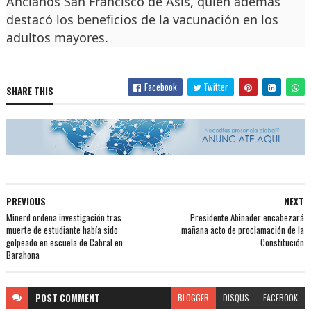
Ancianos San Francisco de Asís, quien además
destacó los beneficios de la vacunación en los
adultos mayores.
Facebook
Twitter
SHARE THIS
PREVIOUS
NEXT
Minerd ordena investigación tras
Presidente Abinader encabezará
muerte de estudiante había sido
mañana acto de proclamación de la
golpeado en escuela de Cabral en
Constitución
Barahona
POST
COMMENT
BLOGGER
DISQUS
FACEBOOK