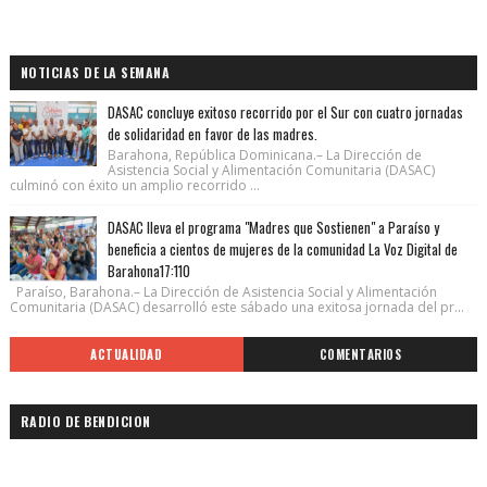
NOTICIAS DE LA SEMANA
DASAC concluye exitoso recorrido por el Sur con cuatro jornadas
de solidaridad en favor de las madres.
Barahona, República Dominicana.– La Dirección de
Asistencia Social y Alimentación Comunitaria (DASAC)
culminó con éxito un amplio recorrido ...
DASAC lleva el programa "Madres que Sostienen" a Paraíso y
beneficia a cientos de mujeres de la comunidad La Voz Digital de
Barahona17:110
Paraíso, Barahona.– La Dirección de Asistencia Social y Alimentación
Comunitaria (DASAC) desarrolló este sábado una exitosa jornada del pr...
ACTUALIDAD
COMENTARIOS
RADIO DE BENDICION