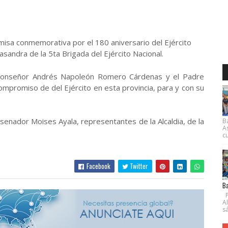
misa conmemorativa por el 180 aniversario del Ejército
asandra de la 5ta Brigada del Ejército Nacional.
r Monseñor Andrés Napoleón Romero Cárdenas y el Padre
ompromiso de del Ejército en esta provincia, para y con su
 senador Moises Ayala, representantes de la Alcaldia, de la
B
A
cu
Facebook
Twitter
Ba
P
A
s