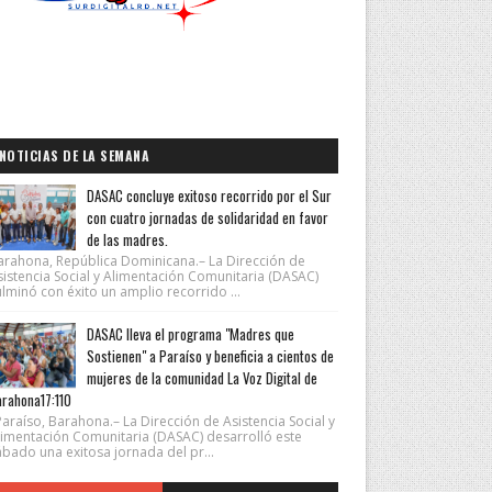
NOTICIAS DE LA SEMANA
DASAC concluye exitoso recorrido por el Sur
con cuatro jornadas de solidaridad en favor
de las madres.
arahona, República Dominicana.– La Dirección de
sistencia Social y Alimentación Comunitaria (DASAC)
lminó con éxito un amplio recorrido ...
DASAC lleva el programa "Madres que
Sostienen" a Paraíso y beneficia a cientos de
mujeres de la comunidad La Voz Digital de
rahona17:110
araíso, Barahona.– La Dirección de Asistencia Social y
limentación Comunitaria (DASAC) desarrolló este
ábado una exitosa jornada del pr...