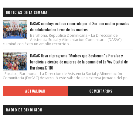
NOTICIAS DE LA SEMANA
DASAC concluye exitoso recorrido por el Sur con cuatro jornadas
de solidaridad en favor de las madres.
Barahona, República Dominicana.– La Dirección de
Asistencia Social y Alimentación Comunitaria (DASAC)
culminó con éxito un amplio recorrido ...
DASAC lleva el programa "Madres que Sostienen" a Paraíso y
beneficia a cientos de mujeres de la comunidad La Voz Digital de
Barahona17:110
Paraíso, Barahona.– La Dirección de Asistencia Social y Alimentación
Comunitaria (DASAC) desarrolló este sábado una exitosa jornada del pr...
ACTUALIDAD
COMENTARIOS
RADIO DE BENDICION