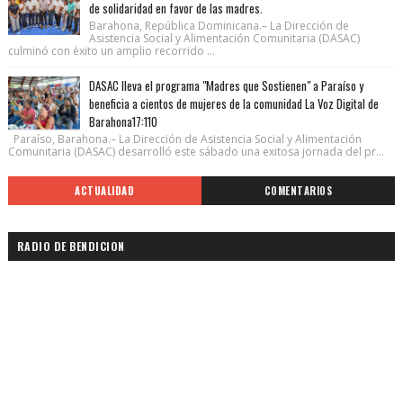
de solidaridad en favor de las madres.
Barahona, República Dominicana.– La Dirección de
Asistencia Social y Alimentación Comunitaria (DASAC)
culminó con éxito un amplio recorrido ...
DASAC lleva el programa "Madres que Sostienen" a Paraíso y
beneficia a cientos de mujeres de la comunidad La Voz Digital de
Barahona17:110
Paraíso, Barahona.– La Dirección de Asistencia Social y Alimentación
Comunitaria (DASAC) desarrolló este sábado una exitosa jornada del pr...
ACTUALIDAD
COMENTARIOS
RADIO DE BENDICION