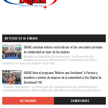
NOTICIAS DE LA SEMANA
DASAC concluye exitoso recorrido por el Sur con cuatro jornadas
de solidaridad en favor de las madres.
Barahona, República Dominicana.– La Dirección de
Asistencia Social y Alimentación Comunitaria (DASAC)
culminó con éxito un amplio recorrido ...
DASAC lleva el programa "Madres que Sostienen" a Paraíso y
beneficia a cientos de mujeres de la comunidad La Voz Digital de
Barahona17:110
Paraíso, Barahona.– La Dirección de Asistencia Social y Alimentación
Comunitaria (DASAC) desarrolló este sábado una exitosa jornada del pr...
ACTUALIDAD
COMENTARIOS