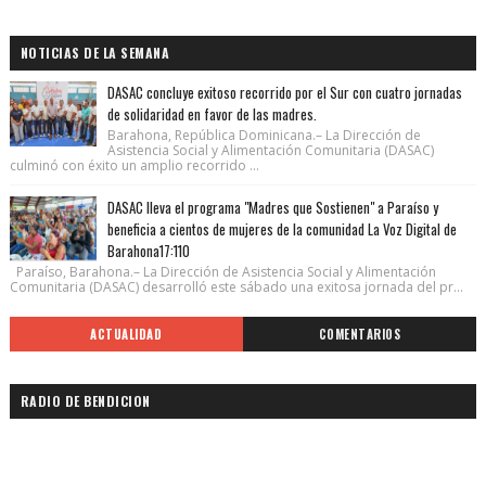
NOTICIAS DE LA SEMANA
DASAC concluye exitoso recorrido por el Sur con cuatro jornadas
de solidaridad en favor de las madres.
Barahona, República Dominicana.– La Dirección de
Asistencia Social y Alimentación Comunitaria (DASAC)
culminó con éxito un amplio recorrido ...
DASAC lleva el programa "Madres que Sostienen" a Paraíso y
beneficia a cientos de mujeres de la comunidad La Voz Digital de
Barahona17:110
Paraíso, Barahona.– La Dirección de Asistencia Social y Alimentación
Comunitaria (DASAC) desarrolló este sábado una exitosa jornada del pr...
ACTUALIDAD
COMENTARIOS
RADIO DE BENDICION