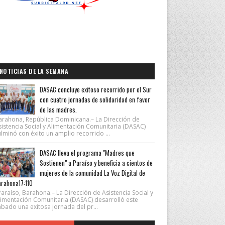
NOTICIAS DE LA SEMANA
DASAC concluye exitoso recorrido por el Sur
con cuatro jornadas de solidaridad en favor
de las madres.
arahona, República Dominicana.– La Dirección de
sistencia Social y Alimentación Comunitaria (DASAC)
lminó con éxito un amplio recorrido ...
DASAC lleva el programa "Madres que
Sostienen" a Paraíso y beneficia a cientos de
mujeres de la comunidad La Voz Digital de
rahona17:110
araíso, Barahona.– La Dirección de Asistencia Social y
limentación Comunitaria (DASAC) desarrolló este
ábado una exitosa jornada del pr...