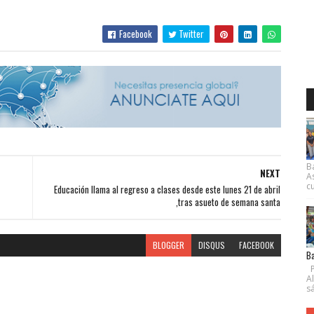
Facebook
Twitter
B
NEXT
A
cu
Educación llama al regreso a clases desde este lunes 21 de abril
,tras asueto de semana santa
BLOGGER
DISQUS
FACEBOOK
Ba
P
A
s