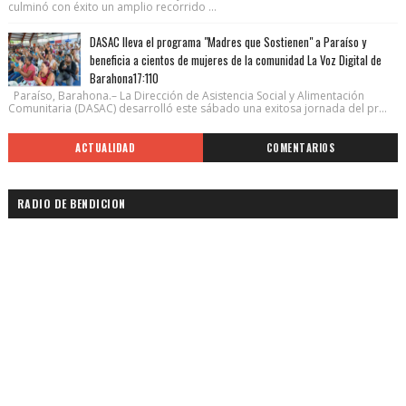
culminó con éxito un amplio recorrido ...
DASAC lleva el programa "Madres que Sostienen" a Paraíso y
beneficia a cientos de mujeres de la comunidad La Voz Digital de
Barahona17:110
Paraíso, Barahona.– La Dirección de Asistencia Social y Alimentación
Comunitaria (DASAC) desarrolló este sábado una exitosa jornada del pr...
ACTUALIDAD
COMENTARIOS
RADIO DE BENDICION