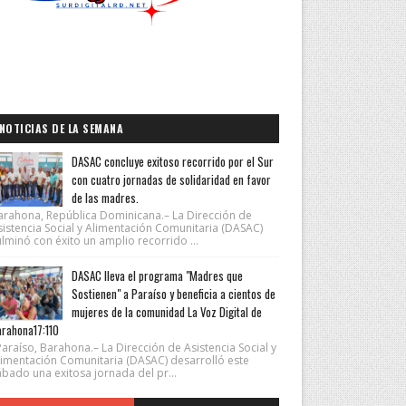
NOTICIAS DE LA SEMANA
DASAC concluye exitoso recorrido por el Sur
con cuatro jornadas de solidaridad en favor
de las madres.
arahona, República Dominicana.– La Dirección de
sistencia Social y Alimentación Comunitaria (DASAC)
lminó con éxito un amplio recorrido ...
DASAC lleva el programa "Madres que
Sostienen" a Paraíso y beneficia a cientos de
mujeres de la comunidad La Voz Digital de
rahona17:110
araíso, Barahona.– La Dirección de Asistencia Social y
limentación Comunitaria (DASAC) desarrolló este
ábado una exitosa jornada del pr...