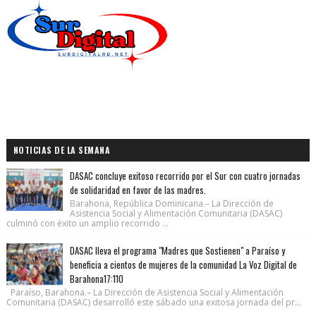
NOTICIAS DE LA SEMANA
DASAC concluye exitoso recorrido por el Sur con cuatro jornadas
de solidaridad en favor de las madres.
Barahona, República Dominicana.– La Dirección de
Asistencia Social y Alimentación Comunitaria (DASAC)
culminó con éxito un amplio recorrido ...
DASAC lleva el programa "Madres que Sostienen" a Paraíso y
beneficia a cientos de mujeres de la comunidad La Voz Digital de
Barahona17:110
Paraíso, Barahona.– La Dirección de Asistencia Social y Alimentación
Comunitaria (DASAC) desarrolló este sábado una exitosa jornada del pr...