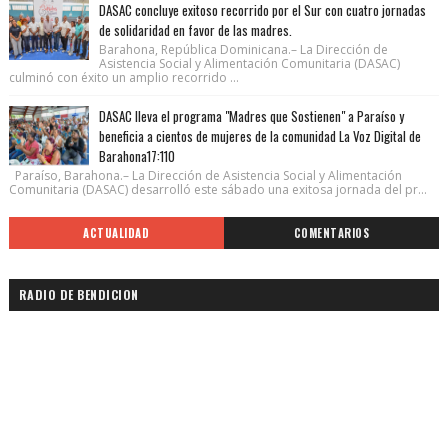
DASAC concluye exitoso recorrido por el Sur con cuatro jornadas
de solidaridad en favor de las madres.
Barahona, República Dominicana.– La Dirección de
Asistencia Social y Alimentación Comunitaria (DASAC)
culminó con éxito un amplio recorrido ...
DASAC lleva el programa "Madres que Sostienen" a Paraíso y
beneficia a cientos de mujeres de la comunidad La Voz Digital de
Barahona17:110
Paraíso, Barahona.– La Dirección de Asistencia Social y Alimentación
Comunitaria (DASAC) desarrolló este sábado una exitosa jornada del pr...
ACTUALIDAD
COMENTARIOS
RADIO DE BENDICION