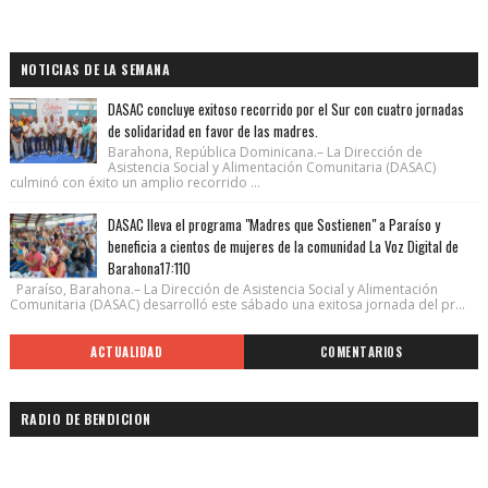
NOTICIAS DE LA SEMANA
DASAC concluye exitoso recorrido por el Sur con cuatro jornadas
de solidaridad en favor de las madres.
Barahona, República Dominicana.– La Dirección de
Asistencia Social y Alimentación Comunitaria (DASAC)
culminó con éxito un amplio recorrido ...
DASAC lleva el programa "Madres que Sostienen" a Paraíso y
beneficia a cientos de mujeres de la comunidad La Voz Digital de
Barahona17:110
Paraíso, Barahona.– La Dirección de Asistencia Social y Alimentación
Comunitaria (DASAC) desarrolló este sábado una exitosa jornada del pr...
ACTUALIDAD
COMENTARIOS
RADIO DE BENDICION