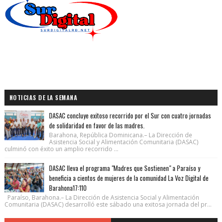
NOTICIAS DE LA SEMANA
DASAC concluye exitoso recorrido por el Sur con cuatro jornadas
de solidaridad en favor de las madres.
Barahona, República Dominicana.– La Dirección de
Asistencia Social y Alimentación Comunitaria (DASAC)
culminó con éxito un amplio recorrido ...
DASAC lleva el programa "Madres que Sostienen" a Paraíso y
beneficia a cientos de mujeres de la comunidad La Voz Digital de
Barahona17:110
Paraíso, Barahona.– La Dirección de Asistencia Social y Alimentación
Comunitaria (DASAC) desarrolló este sábado una exitosa jornada del pr...