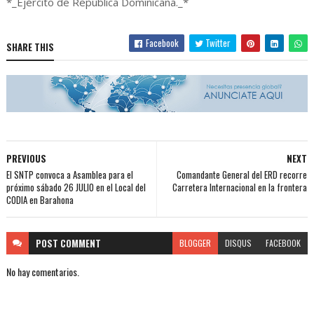
*_Ejército de República Dominicana._*
Facebook
Twitter
SHARE THIS
PREVIOUS
NEXT
El SNTP convoca a Asamblea para el
Comandante General del ERD recorre
próximo sábado 26 JULIO en el Local del
Carretera Internacional en la frontera
CODIA en Barahona
POST
COMMENT
BLOGGER
DISQUS
FACEBOOK
No hay comentarios.