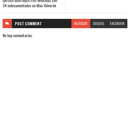
Ejército intercepta tres vehículos con
34 indocumentados en Mao-Valverde
POST
COMMENT
BLOGGER
DISQUS
FACEBOOK
No hay comentarios.