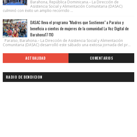
Barahona, República Dominicana.– La Dirección de
Asistencia Social y Alimentación Comunitaria (DASAC)
culminó con éxito un amplio recorrido ...
DASAC lleva el programa "Madres que Sostienen" a Paraíso y
beneficia a cientos de mujeres de la comunidad La Voz Digital de
Barahona17:110
Paraíso, Barahona.– La Dirección de Asistencia Social y Alimentación
Comunitaria (DASAC) desarrolló este sábado una exitosa jornada del pr...
ACTUALIDAD
COMENTARIOS
RADIO DE BENDICION